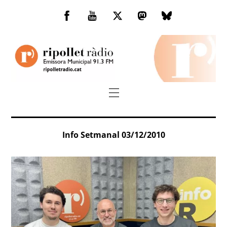
Skip
to
Facebook
You
Twitter
Mastodon
Bluesky
content
Tube
Menu
Info Setmanal 03/12/2010