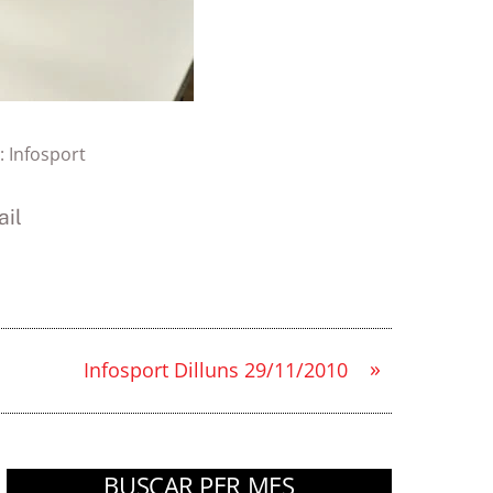
:
Infosport
il
»
Infosport Dilluns 29/11/2010
BUSCAR PER MES