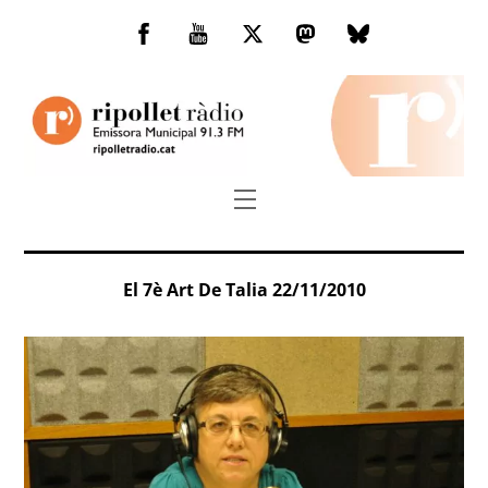
Skip
to
Facebook
You
Twitter
Mastodon
Bluesky
content
Tube
Menu
El 7è Art De Talia 22/11/2010