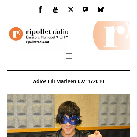
Skip
to
Facebook
You
Twitter
Mastodon
Bluesky
content
Tube
Menu
Adiós Lili Marleen 02/11/2010