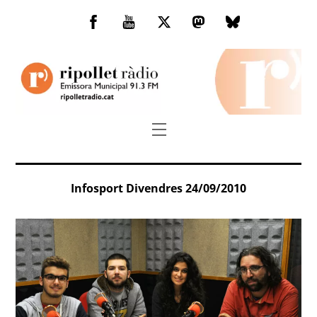
Skip
to
Facebook
You
Twitter
Mastodon
Bluesky
content
Tube
Menu
Infosport Divendres 24/09/2010