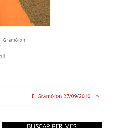
El Gramòfon
il
»
El Gramòfon 27/09/2010
BUSCAR PER MES