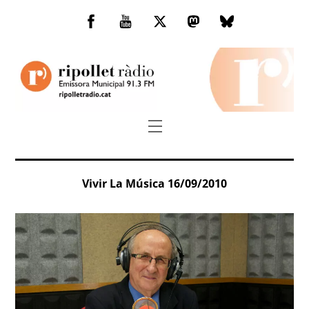
Skip
to
Facebook
You
Twitter
Mastodon
Bluesky
content
Tube
Menu
Vivir La Música 16/09/2010