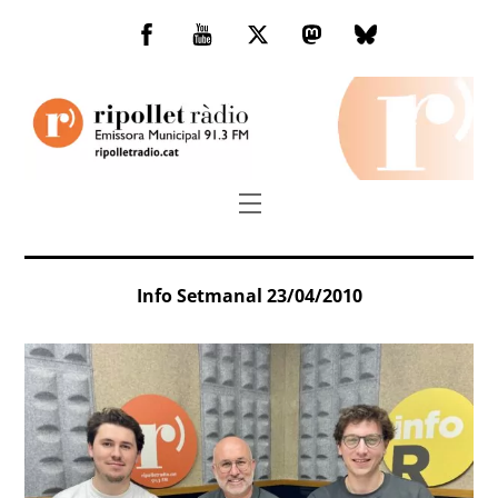
Skip
to
Facebook
You
Twitter
Mastodon
Bluesky
content
Tube
Menu
Info Setmanal 23/04/2010