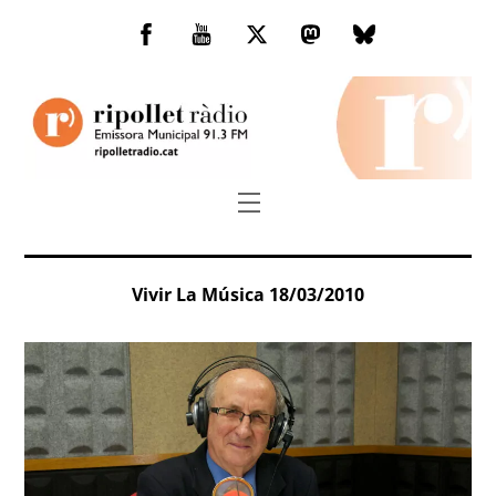
Skip
to
Facebook
You
Twitter
Mastodon
Bluesky
content
Tube
Menu
Vivir La Música 18/03/2010