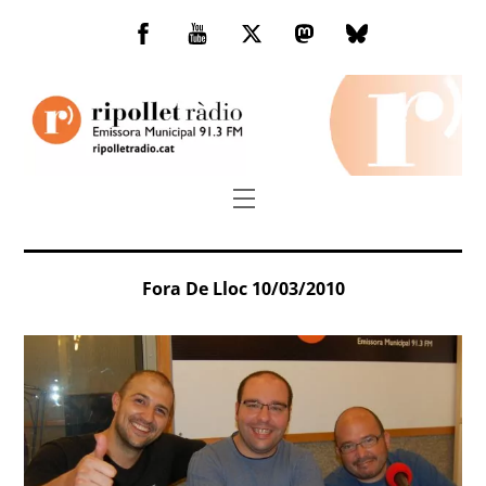
Skip
to
Facebook
You
Twitter
Mastodon
Bluesky
content
Tube
Menu
Fora De Lloc 10/03/2010