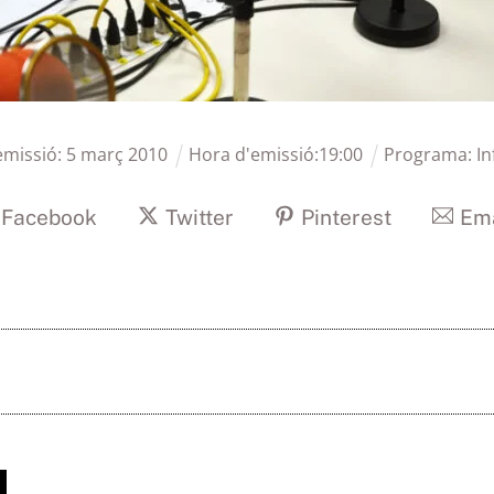
emissió:
5
març
2010
Hora d'emissió:
19
:
00
Programa:
In
Facebook
Twitter
Pinterest
Ema