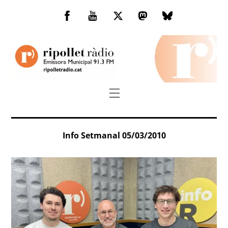
Skip
to
Facebook
You
Twitter
Mastodon
Bluesky
content
Tube
Menu
Info Setmanal 05/03/2010