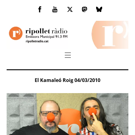
Skip
to
Facebook
You
Twitter
Mastodon
Bluesky
content
Tube
Menu
El Kamaleó Roig 04/03/2010