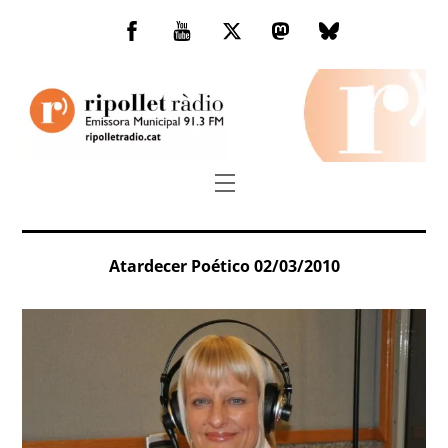
Skip
to
Facebook
You
Twitter
Mastodon
Bluesky
content
Tube
Menu
Atardecer Poético 02/03/2010