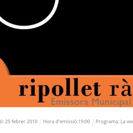
ió:
25
febrer
2010
Hora d'emissió:
19
:
00
Programa:
La ve