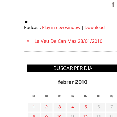
Podcast:
Play in new window
|
Download
«
La Veu De Can Mas 28/01/2010
BUSCAR PER DIA
febrer 2010
Dl
Dt
Dc
Dj
Dv
Ds
Dg
1
2
3
4
5
6
7
8
9
10
11
12
13
14