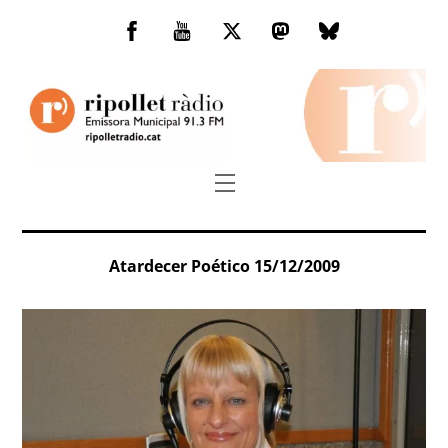
Skip
to
Facebook
You
Twitter
Mastodon
Bluesky
content
Tube
Menu
Atardecer Poético 15/12/2009