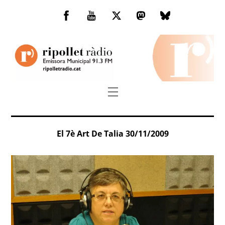
Skip
to
Facebook
You
Twitter
Mastodon
Bluesky
content
Tube
Menu
El 7è Art De Talia 30/11/2009