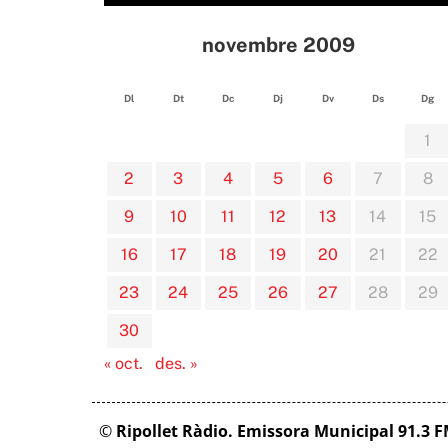
novembre 2009
Dl
Dt
Dc
Dj
Dv
Ds
Dg
1
2
3
4
5
6
7
8
9
10
11
12
13
14
15
16
17
18
19
20
21
22
23
24
25
26
27
28
29
30
« oct.
des. »
©
Ripollet Ràdio. Emissora Municipal 91.3 