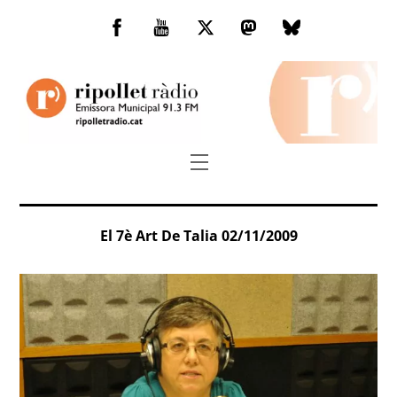
Skip
to
Facebook
You
Twitter
Mastodon
Bluesky
content
Tube
Menu
El 7è Art De Talia 02/11/2009