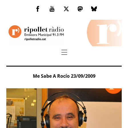
Skip
to
Facebook
You
Twitter
Mastodon
Bluesky
content
Tube
Menu
Me Sabe A Rocío 23/09/2009