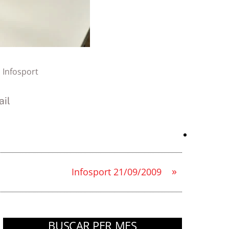
:
Infosport
il
»
Infosport 21/09/2009
BUSCAR PER MES