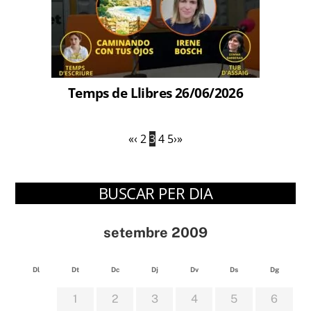
Temps de Llibres 26/06/2026
«
‹
2
3
4
5
›
»
BUSCAR PER DIA
setembre 2009
Dl
Dt
Dc
Dj
Dv
Ds
Dg
1
2
3
4
5
6