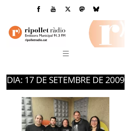
Skip
to
Facebook
You
Twitter
Mastodon
Bluesky
content
Tube
Menu
DIA:
17 DE SETEMBRE DE 2009