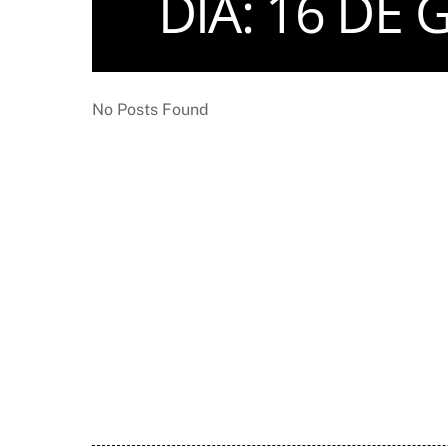
DIA:
16 DE 
No Posts Found