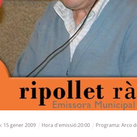
ó:
15
gener
2009
Hora d'emissió:
20
:
00
Programa:
Arco d