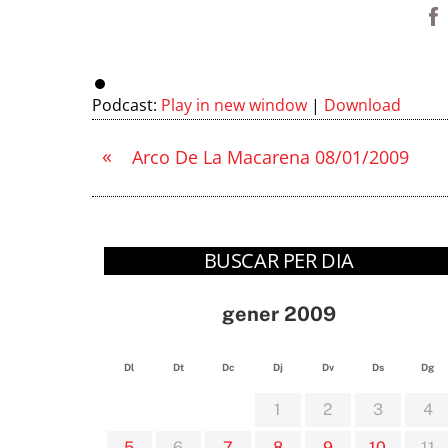
Podcast:
Play in new window
|
Download
«
Arco De La Macarena 08/01/2009
BUSCAR PER DIA
gener 2009
Dl
Dt
Dc
Dj
Dv
Ds
Dg
1
2
3
4
5
6
7
8
9
10
11