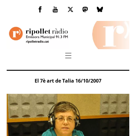
Skip
to
Facebook
You
Twitter
Mastodon
Bluesky
content
Tube
Menu
El 7è art de Talia 16/10/2007