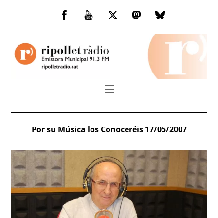
Skip
to
Facebook
You
Twitter
Mastodon
Bluesky
content
Tube
Menu
Por su Música los Conoceréis 17/05/2007