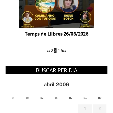
Temps de Llibres 26/06/2026
«
‹
2
3
4
5
›
»
BUSCAR PER DIA
abril 2006
Dl
Dt
Dc
Dj
Dv
Ds
Dg
1
2